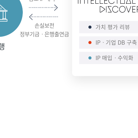
손실보전
가치 평가 리뷰
정부기금ㆍ은행출연금
IPㆍ기업 DB 구축
행
IP 매입ㆍ수익화