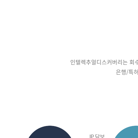
인텔렉추얼디스커버리는 회수
은행/특허
IP 담보