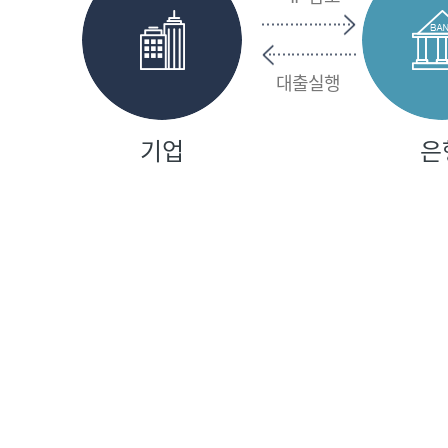
대출실행
기업
은