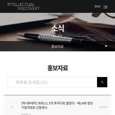
ENG
소식
NEWS
홍보자료
홍보자료 테이블
[머니투데이] 최대 11.5억 투자기회 열린다…제14회 청년
기업가대회 신청개시
51
3,437,374
2025-04-11