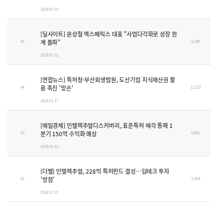
2025-02-14
[딜사이트] 윤상철 엑스페릭스 대표 "사업다각화로 성장 한
계 돌파"
45
5,249
2025-02-12
[연합뉴스] 특허청·부산회생법원, 도산기업 지식재산권 활
용 촉진 '맞손'
44
11,217
2025-01-17
[매일경제] 인텔렉추얼디스커버리, 표준특허 매각 통해 1
분기 150억 수익화 예상
43
6,802
2025-01-13
[더벨] 인텔렉추얼, 228억 특허펀드 결성…딥테크 투자
'방점'
42
5,369
2024-12-27