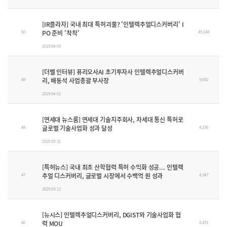
[IR플라자] 국내 최대 특허괴물? '인텔렉추얼디스커버리' I
PO 준비 '착착'
50
49,248
2025-04-09
[더벨 인터뷰] 퓨리오사AI 초기투자사 인텔렉추얼디스커버
리, 배동석 사업총괄 부사장
49
9,692
2025-04-01
[연세대 뉴스룸] 연세대 기술지주회사, 차세대 통신 특허로
글로벌 기술사업화 성과 달성
48
4,136
2025-03-31
[특허뉴스] 국내 최초 산학협력 특허 수익화 성공... 인텔렉
추얼 디스커버리, 글로벌 시장에서 수백억 원 성과
47
4,347
2025-03-12
[뉴시스] 인텔렉추얼디스커버리, DGIST와 기술사업화 협
력 MOU
46
4,491