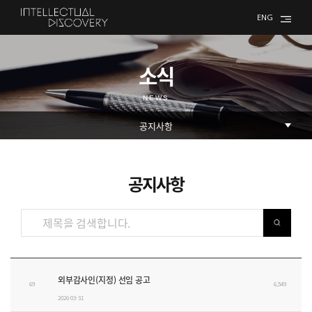
ENG
소식
NEWS
공지사항
공시정보 테이블
외부감사인(지정) 선임 공고
69
6,549
2026-03-31