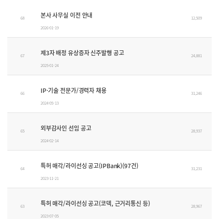
본사 사무실 이전 안내
68
12,509
2026-01-19
제3자 배정 유상증자 신주발행 공고
67
24,881
2025-01-24
IP·기술 전문가/경력자 채용
66
31,246
2024-05-13
외부감사인 선임 공고
65
28,937
2024-02-14
특허 매각/라이선싱 공고(IPBank)(97건)
64
31,231
2023-11-21
특허 매각/라이선싱 공고(코덱, 근거리통신 등)
63
28,967
2023-07-05